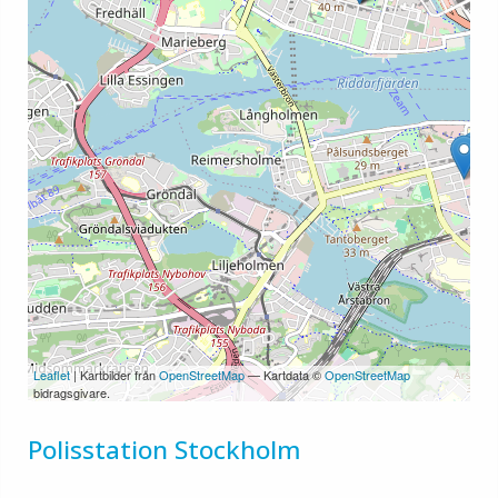
Leaflet
| Kartbilder från
OpenStreetMap
— Kartdata ©
OpenStreetMap
bidragsgivare.
Polisstation Stockholm