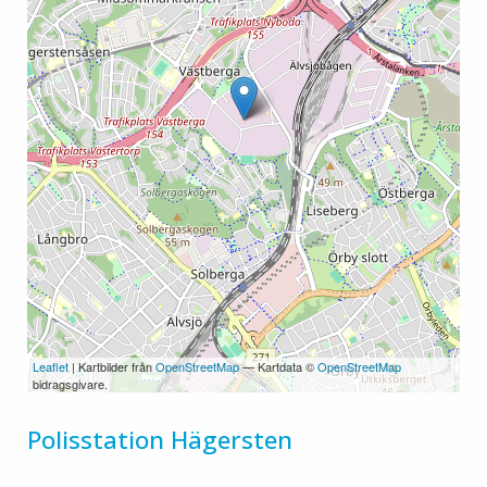
Leaflet
| Kartbilder från
OpenStreetMap
— Kartdata ©
OpenStreetMap
bidragsgivare.
Polisstation Hägersten